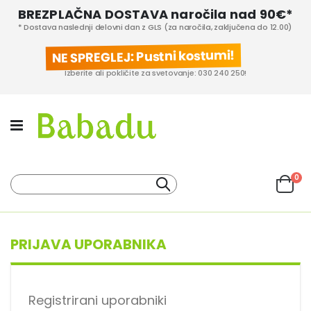
BREZPLAČNA DOSTAVA naročila nad 90€*
* Dostava naslednji delovni dan z GLS (za naročila, zaključena do 12.00)
NE SPREGLEJ: Pustni kostumi!
Izberite ali pokličite za svetovanje: 030 240 250!
izd
0
Iskanje
Cart
KATEGORIJE IZDELKOV
PROIZVAJALCI
PRIJAVA UPORABNIKA
Registrirani uporabniki