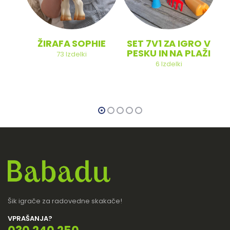
ŽIRAFA SOPHIE
SET 7V1 ZA IGRO V
PESKU IN NA PLAŽI
73
Izdelki
6
Izdelki
Šik igrače za radovedne skakače!
VPRAŠANJA?