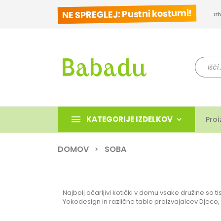
NE SPREGLEJ: Pustni kostumi!
Iz
Iskanje
KATEGORIJE IZDELKOV
Proi
DOMOV
SOBA
Najbolj očarljivi kotički v domu vsake družine so 
Yokodesign in različne table proizvajalcev Djeco, L