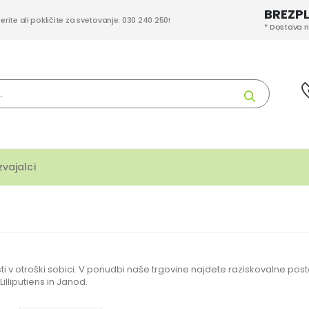
BREZP
berite ali pokličite za svetovanje: 030 240 250!
* Dostava n
Iskanje
zvajalci
tisti v otroški sobici. V ponudbi naše trgovine najdete raziskovalne pos
illiputiens in Janod.