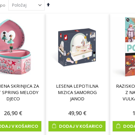
Nastavi
 po
padajočo
smer
ENA SKRINJICA ZA
LESENA LEPOTILNA
RAZISKO
T SPRING MELODY
MIZICA SAMOROG
Z N
DJECO
JANOD
VULK
26,90 €
49,90 €
1
ODAJ V KOŠARICO
DODAJ V KOŠARICO
DODA