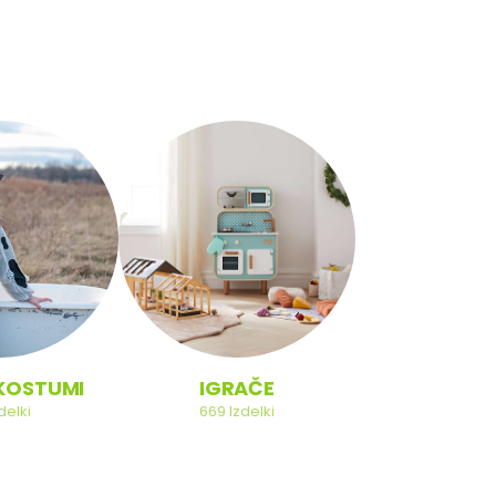
NA KOL
KOSTUMI
IGRAČE
121
Izdel
delki
669
Izdelki