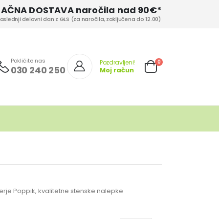
LAČNA DOSTAVA naročila nad 90€*
aslednji delovni dan z GLS (za naročila, zaključena do 12.00)
Pokličite nas
izd.
0
Pozdravljeni!
030 240 250
Moj račun
Cart
terje Poppik, kvalitetne stenske nalepke