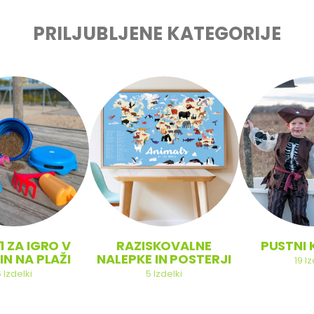
PRILJUBLJENE KATEGORIJE
1 ZA IGRO V
RAZISKOVALNE
PUSTNI 
IN NA PLAŽI
NALEPKE IN POSTERJI
19
Iz
6
Izdelki
5
Izdelki