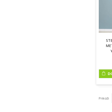
ST
ME
D
Prikaži