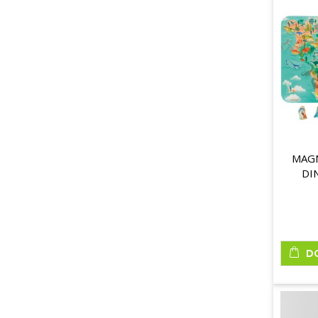
MAGN
DI
D