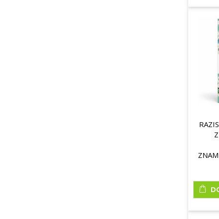
RAZI
Z
ZNAM
D