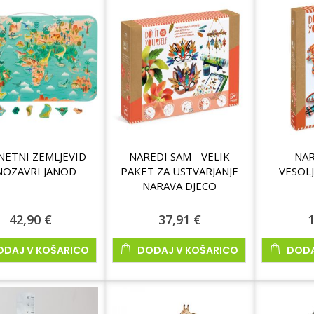
ETNI ZEMLJEVID
NAREDI SAM - VELIK
NAR
NOZAVRI JANOD
PAKET ZA USTVARJANJE
VESOL
NARAVA DJECO
42,90 €
37,91 €
1
ODAJ V KOŠARICO
DODAJ V KOŠARICO
DODA