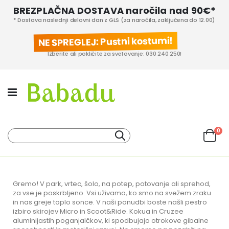
BREZPLAČNA DOSTAVA naročila nad 90€*
* Dostava naslednji delovni dan z GLS (za naročila, zaključena do 12.00)
NE SPREGLEJ: Pustni kostumi!
Izberite ali pokličite za svetovanje: 030 240 250!
izd
0
Iskanje
Cart
KATEGORIJE IZDELKOV
PROIZVAJALCI
Gremo! V park, vrtec, šolo, na potep, potovanje ali sprehod,
za vse je poskrbljeno. Vsi uživamo, ko smo na svežem zraku
in nas greje toplo sonce. V naši ponudbi boste našli pestro
izbiro skirojev Micro in Scoot&Ride. Kokua in Cruzee
aluminijastih poganjalčkov, ki spodbujajo otrokove gibalne