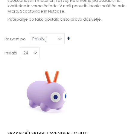
sposobnosti in motorični razvoj. Ne smemo pa pozabiti na
kvalitetne in varne čelade. V naši ponudbi boste našli čelade
Micro, Scoot&Ride in Nutcase.
Potepanje bo tako postalo čisto pravo doživetje.
Nastavi
Razvrsti po
padajočo
smer
Prikaži
SKAKAJOČI SKIPPI LAVENDER - QUUT