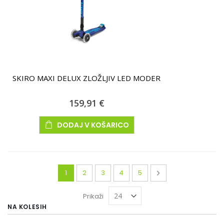
SKIRO MAXI DELUX ZLOŽLJIV LED MODER
159,91 €
DODAJ V KOŠARICO
Stran
Trenutno berete stran
Stran
Stran
Stran
Stran
Stran
Naslednja
1
2
3
4
5
Prikaži
NA KOLESIH