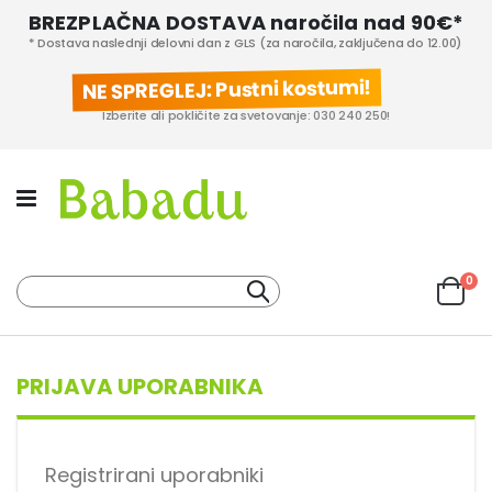
BREZPLAČNA DOSTAVA naročila nad 90€*
* Dostava naslednji delovni dan z GLS (za naročila, zaključena do 12.00)
NE SPREGLEJ: Pustni kostumi!
Izberite ali pokličite za svetovanje: 030 240 250!
izd
0
Iskanje
Cart
KATEGORIJE IZDELKOV
PROIZVAJALCI
PRIJAVA UPORABNIKA
Registrirani uporabniki