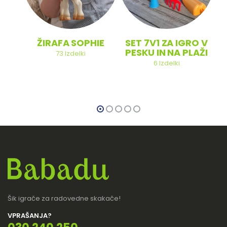
ŽIRAFA SOPHIE
SET 7V1 ZA IGRO V
PESKU IN NA PLAŽI
73
Izdelki
6
Izdelki
Šik igrače za radovedne skakače!
VPRAŠANJA?