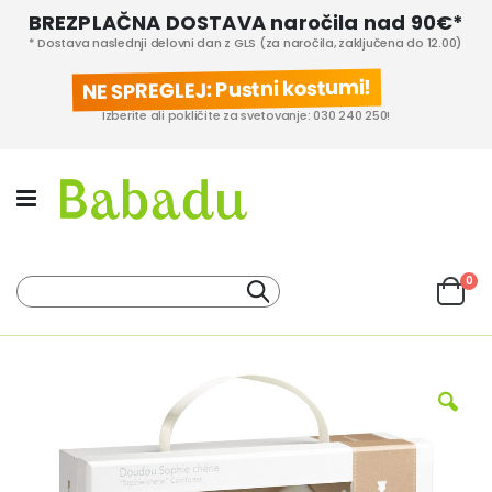
BREZPLAČNA DOSTAVA naročila nad 90€*
* Dostava naslednji delovni dan z GLS (za naročila, zaključena do 12.00)
NE SPREGLEJ: Pustni kostumi!
Izberite ali pokličite za svetovanje: 030 240 250!
izd
0
Iskanje
Cart
KATEGORIJE IZDELKOV
PROIZVAJALCI
Preskoči
na
konec
galerije
slik