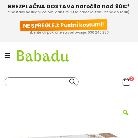
BREZPLAČNA DOSTAVA naročila nad 90€*
* Dostava naslednji delovni dan z GLS (za naročila, zaključena do 12.00)
NE SPREGLEJ: Pustni kostumi!
Izberite ali pokličite za svetovanje: 030 240 250!
izd
0
Iskanje
Cart
KATEGORIJE IZDELKOV
PROIZVAJALCI
Preskoči
na
konec
galerije
slik