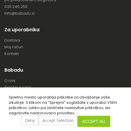
030 240 250
info@babadu.si
Za uporabnika
Dostava
Moj račun
Kontakt
Babadu
O nas
Splošni pogoji
Piškotki
Spletno mesto uporablja piškotke za izboljšanje vaše
izkušnje. S klikom na “Sprejmi” soglašate z uporabo VSEH
piškotkov. Lahko pa obiščete nastavitve piškotkov, da
zagotovite nadzorovano privolitev.
Deny
Accept Selection
ACCEPT ALL
© 2024 Babadu. Vse pravice pridržane.