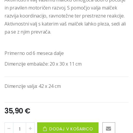
in pravilen motoričen razvoj. S pomočjo valja malček
razvija koordinacijo, ravnotežne ter prestrezne reakcije.
Aktivnostni valj s katerim vaš malček lahko pleza, sedi ali
pa se z njim prevrača.
Primerno od 6 meseca dalje
Dimenzije embalaže: 20 x 30 x 11 cm
Dimenzije valja: 42 x 24 cm
35,90 €
DODAJ V KOŠARICO