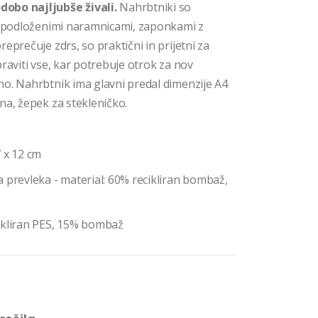
obo najljubše živali.
Nahrbtniki so
mi podloženimi naramnicami, zaponkami z
eprečuje zdrs, so praktični in prijetni za
praviti vse, kar potrebuje otrok za nov
no. Nahrbtnik ima glavni predal dimenzije A4
na, žepek za stekleničko.
 x 12 cm
 prevleka - material: 60% recikliran bombaž,
ikliran PES, 15% bombaž