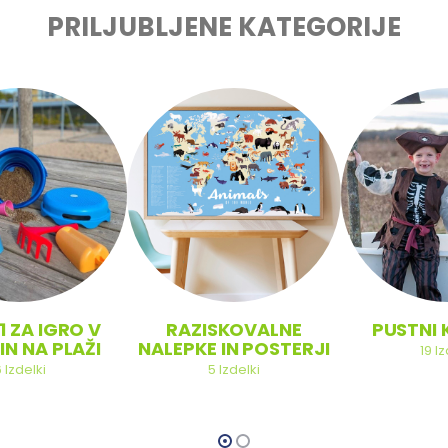
PRILJUBLJENE KATEGORIJE
1 ZA IGRO V
RAZISKOVALNE
PUSTNI 
IN NA PLAŽI
NALEPKE IN POSTERJI
19
Iz
6
Izdelki
5
Izdelki