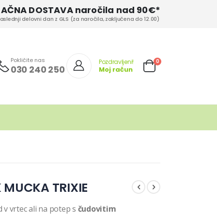
LAČNA DOSTAVA naročila nad 90€*
aslednji delovni dan z GLS (za naročila, zaključena do 12.00)
Pokličite nas
izd.
0
Pozdravljeni!
030 240 250
Moj račun
Cart
 MUCKA TRIXIE
v vrtec ali na potep s
čudovitim