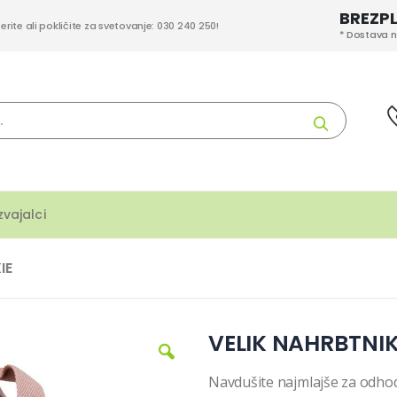
BREZP
berite ali pokličite za svetovanje: 030 240 250!
* Dostava n
Iskanje
zvajalci
IE
VELIK NAHRBTNIK
Navdušite najmlajše za odhod 