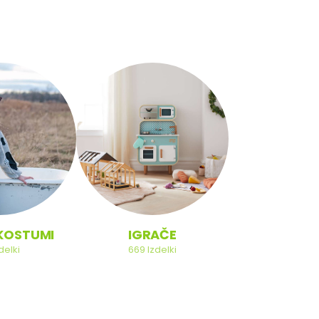
NA KOL
KOSTUMI
IGRAČE
121
Izdel
delki
669
Izdelki