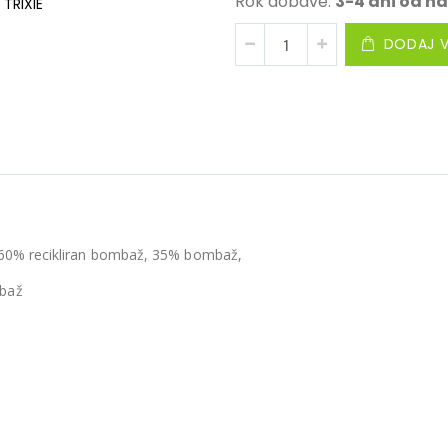
Rok dobave:
3-4 dni od na
TRIXIE
VELIK NA
DODAJ V
: 60% recikliran bombaž, 35% bombaž,
mbaž