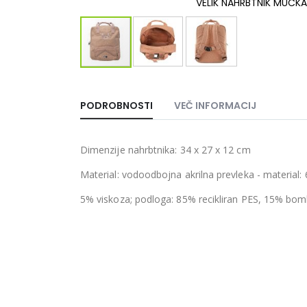
VELIK NAHRBTNIK MUCKA 
Preskoči
na
začetek
PODROBNOSTI
VEČ INFORMACIJ
galerije
slik
Dimenzije nahrbtnika: 34 x 27 x 12 cm
Material: vodoodbojna akrilna prevleka - material
5% viskoza; podloga: 85% recikliran PES, 15% bo