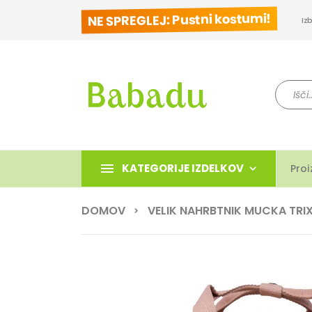
NE SPREGLEJ: Pustni kostumi!
Iz
Iskanje
KATEGORIJE IZDELKOV
Proi
DOMOV
VELIK NAHRBTNIK MUCKA TRIX
Preskoči
na
konec
galerije