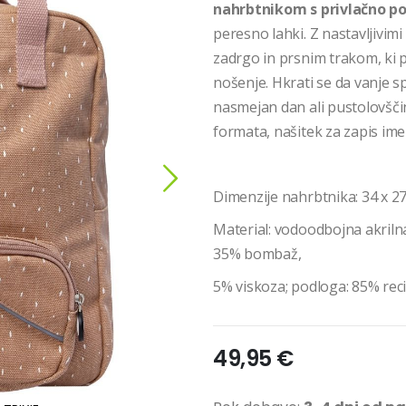
nahrbtnikom s privlačno pod
peresno lahki. Z nastavljivi
zadrgo in prsnim trakom, ki pr
nošenje. Hkrati se da vanje s
nasmejan dan ali pustolovšči
formata, našitek za zapis ime
Dimenzije nahrbtnika: 34 x 27
Material: vodoodbojna akrilna
35% bombaž,
5% viskoza; podloga: 85% rec
49,95 €