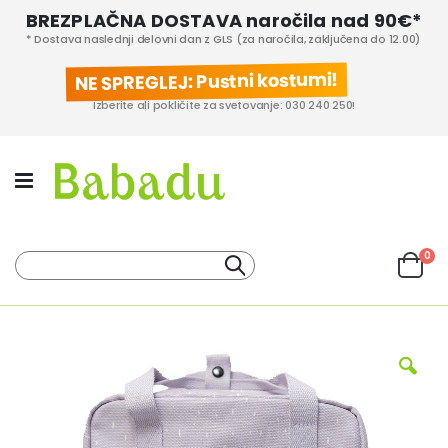
BREZPLAČNA DOSTAVA naročila nad 90€*
* Dostava naslednji delovni dan z GLS (za naročila, zaključena do 12.00)
NE SPREGLEJ: Pustni kostumi!
Izberite ali pokličite za svetovanje: 030 240 250!
izd
0
Iskanje
Cart
KATEGORIJE IZDELKOV
PROIZVAJALCI
Preskoči
na
konec
galerije
slik