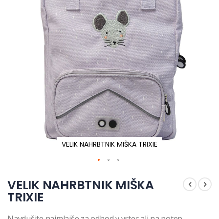
VELIK NAHRBTNIK MIŠKA TRIXIE
Preskoči
na
VELIK NAHRBTNIK MIŠKA
začetek
TRIXIE
galerije
slik
Navdušite najmlajše za odhod v vrtec ali na potep