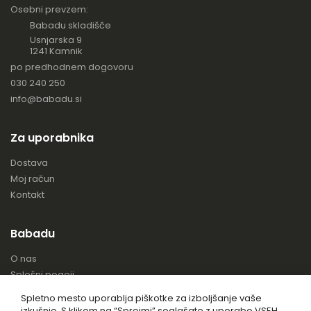
Osebni prevzem:
Babadu skladišče
Usnjarska 9
1241 Kamnik
po predhodnem dogovoru
030 240 250
info@babadu.si
Za uporabnika
Dostava
Moj račun
Kontakt
Babadu
O nas
Splošni pogoji
Piškotki
Spletno mesto uporablja piškotke za izboljšanje vaše
izkušnje. S klikom na “Sprejmi” soglašate z uporabo VSEH