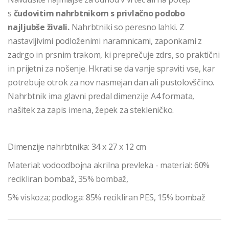
s
čudovitim nahrbtnikom s privlačno podobo
najljubše živali.
Nahrbtniki so peresno lahki. Z
nastavljivimi podloženimi naramnicami, zaponkami z
zadrgo in prsnim trakom, ki preprečuje zdrs, so praktični
in prijetni za nošenje. Hkrati se da vanje spraviti vse, kar
potrebuje otrok za nov nasmejan dan ali pustolovščino.
Nahrbtnik ima glavni predal dimenzije A4 formata,
našitek za zapis imena, žepek za stekleničko.
Dimenzije nahrbtnika: 34 x 27 x 12 cm
Material: vodoodbojna akrilna prevleka - material: 60%
recikliran bombaž, 35% bombaž,
5% viskoza; podloga: 85% recikliran PES, 15% bombaž