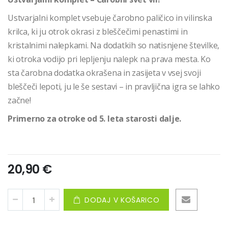
Ustvarjalni komplet vsebuje čarobno paličico in vilinska
krilca, ki ju otrok okrasi z bleščečimi penastimi in
kristalnimi nalepkami. Na dodatkih so natisnjene številke,
ki otroka vodijo pri lepljenju nalepk na prava mesta. Ko
sta čarobna dodatka okrašena in zasijeta v vsej svoji
bleščeči lepoti, ju le še sestavi – in pravljična igra se lahko
začne!
Primerno za otroke od 5. leta starosti dalje.
20,90 €
DODAJ V KOŠARICO