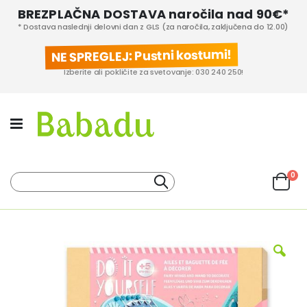
BREZPLAČNA DOSTAVA naročila nad 90€*
* Dostava naslednji delovni dan z GLS (za naročila, zaključena do 12.00)
NE SPREGLEJ: Pustni kostumi!
Izberite ali pokličite za svetovanje: 030 240 250!
izd
0
Iskanje
Cart
KATEGORIJE IZDELKOV
PROIZVAJALCI
Preskoči
na
konec
galerije
slik