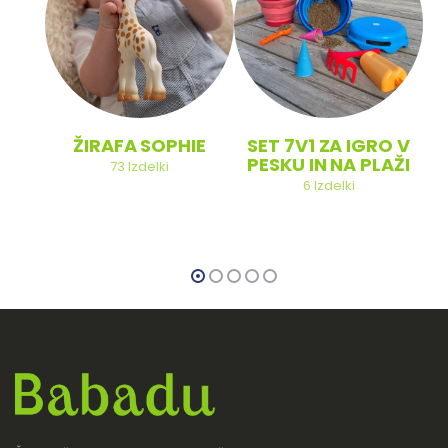
ŽIRAFA SOPHIE
SET 7V1 ZA IGRO V
PESKU IN NA PLAŽI
73
Izdelki
6
Izdelki