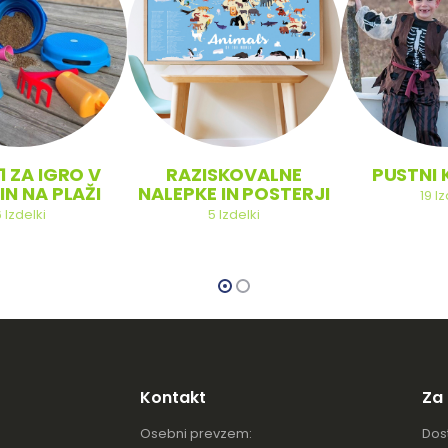
1 ZA IGRO V
RAZISKOVALNE
PUSTNI 
IN NA PLAŽI
NALEPKE IN POSTERJI
19
Iz
6
Izdelki
5
Izdelki
Kontakt
Za
Osebni prevzem:
Dos