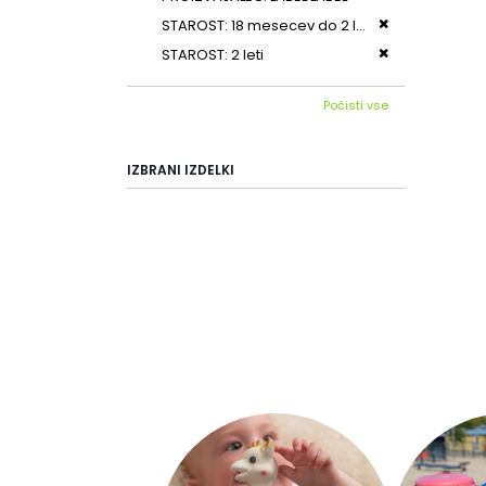
Odstrani ta iz
STAROST
18 mesecev do 2 leti
Odstrani ta iz
STAROST
2 leti
Počisti vse
IZBRANI IZDELKI