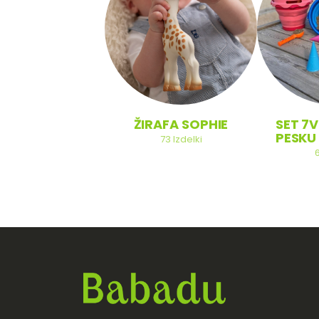
SOBA
ŽIRAFA SOPHIE
SET 7V
PESKU 
20
Izdelki
73
Izdelki