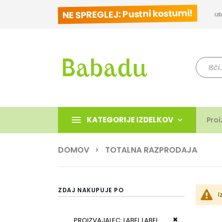
NE SPREGLEJ: Pustni kostumi!
Iz
Iskanje
KATEGORIJE IZDELKOV
Proi
DOMOV
TOTALNA RAZPRODAJA
ZDAJ NAKUPUJE PO
I
Odstrani ta iz
PROIZVAJALEC
LABEL LABEL