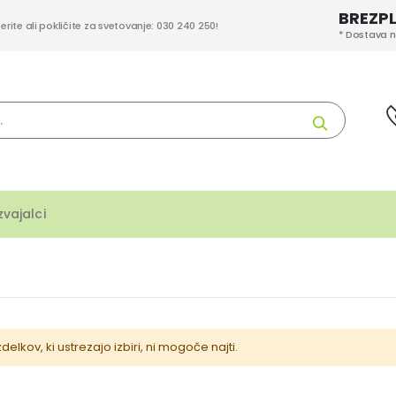
BREZP
berite ali pokličite za svetovanje: 030 240 250!
* Dostava n
Iskanje
zvajalci
zdelkov, ki ustrezajo izbiri, ni mogoče najti.
delek