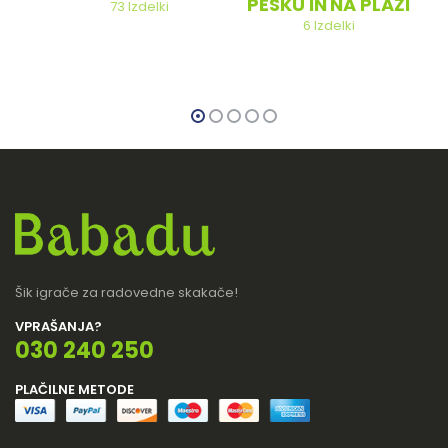
PESKU IN NA PLAŽI
73
Izdelki
6
Izdelki
Šik igrače za radovedne skakače!
VPRAŠANJA?
030 240 250
PLAČILNE METODE