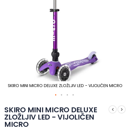
O
SKIRO MINI MICRO DELUXE ZLOŽLJIV LED - VIJOLIČEN MICRO
Preskoči
na
SKIRO MINI MICRO DELUXE
začetek
ZLOŽLJIV LED - VIJOLIČEN
galerije
MICRO
slik