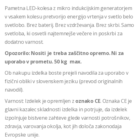
Pametna LED-kolesa z mikro indukcijskim generatorjem
v vsakem kolesu pretvorijo energijo vrtenja v svetlo belo
svetlobo. Brez baterij. Brez vzdrževanja. Brez skrbi. Samo
svetloba, ki osvetli najtemnejše večere in poskrbi za
dodatno varnost.
Opozorilo: Nositi je treba zaščitno opremo. Ni za
uporabo v prometu. 50 kg max.
Ob nakupu izdelka boste prejeli navodila za uporabo v
fizični obliki v slovenskem jeziku (prevod originalnih
navodil).
Varnost: Izdelek je opremljen z
oznako CE
. Oznaka CE je
glavni kazalec skladnosti izdelka in potrjuje, da izdelek
izpolnjuje bistvene zahteve glede varnosti potrošnikov,
zdravja, varovanja okolja, kot jih določa zakonodaja
Evropske unije.