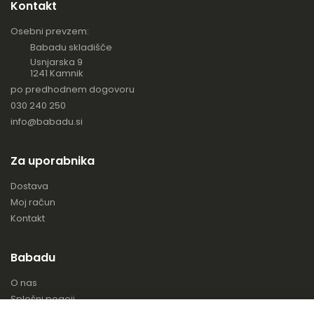
Kontakt
Osebni prevzem:
Babadu skladišče
Usnjarska 9
1241 Kamnik
po predhodnem dogovoru
030 240 250
info@babadu.si
Za uporabnika
Dostava
Moj račun
Kontakt
Babadu
O nas
Splošni pogoji