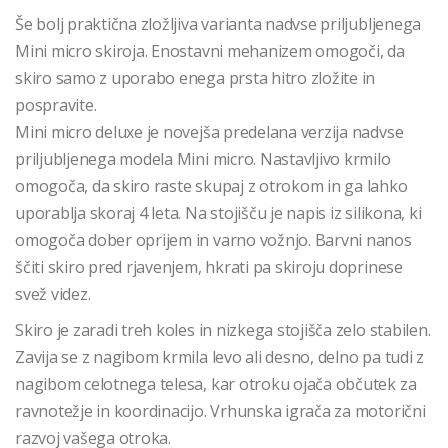
Še bolj praktična zložljiva varianta nadvse priljubljenega
Mini micro skiroja. Enostavni mehanizem omogoči, da
skiro samo z uporabo enega prsta hitro zložite in
pospravite.
Mini micro deluxe je novejša predelana verzija nadvse
priljubljenega modela Mini micro. Nastavljivo krmilo
omogoča, da skiro raste skupaj z otrokom in ga lahko
uporablja skoraj 4 leta. Na stojišču je napis iz silikona, ki
omogoča dober oprijem in varno vožnjo. Barvni nanos
ščiti skiro pred rjavenjem, hkrati pa skiroju doprinese
svež videz.
Skiro je zaradi treh koles in nizkega stojišča zelo stabilen.
Zavija se z nagibom krmila levo ali desno, delno pa tudi z
nagibom celotnega telesa, kar otroku ojača občutek za
ravnotežje in koordinacijo. Vrhunska igrača za motorični
razvoj vašega otroka.