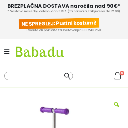
BREZPLAČNA DOSTAVA naročila nad 90€*
* Dostava naslednji delovni dan z GLS (za naročila, zaključena do 12.00)
NE SPREGLEJ: Pustni kostumi!
Izberite ali pokličite za svetovanje: 030 240 250!
izd
0
Iskanje
Cart
KATEGORIJE IZDELKOV
PROIZVAJALCI
Preskoči
na
konec
galerije
slik