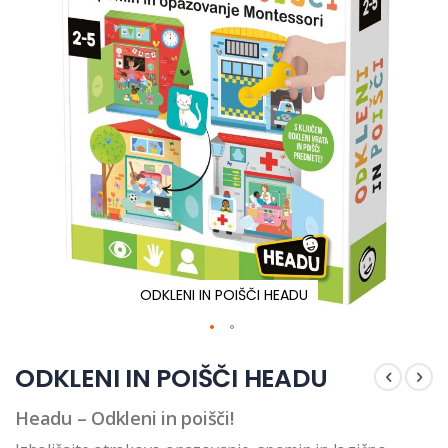
ODKLENI IN POIŠČI HEADU
Preskoči
na
ODKLENI IN POIŠČI HEADU
začetek
galerije
Headu – Odkleni in poišči!
slik