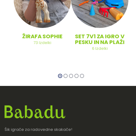
ŽIRAFA SOPHIE
SET 7V1 ZA IGRO V
PESKU IN NA PLAŽI
73
Izdelki
6
Izdelki
Šik igrače za radovedne skakače!