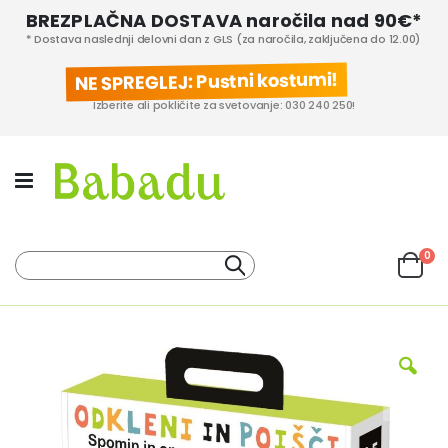
BREZPLAČNA DOSTAVA naročila nad 90€*
* Dostava naslednji delovni dan z GLS (za naročila, zaključena do 12.00)
NE SPREGLEJ: Pustni kostumi!
Izberite ali pokličite za svetovanje: 030 240 250!
izd
0
Iskanje
Cart
KATEGORIJE IZDELKOV
PROIZVAJALCI
Preskoči
na
konec
galerije
slik