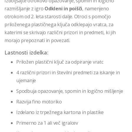
Izboljšajte otrokovo opazovanje, spomin in logično
razmišljanje z igro
Odkleni in poišči
, namenjeno
otrokom od 2. leta starosti dalje. Otroci s pomočjo
priloženega plastičnega ključa odklepajo vratca, za
katerimi se skrivajo različni prizori in predmeti, ki jih
morajo prepoznati in povezati.
Lastnosti izdelka:
Priložen plastični ključ za odpiranje vratc
4 različni prizori in številni predmeti za iskanje in
ujemanje
Spodbuja opazovanje, spomin in logično mišljenje
Razvija fino motoriko
Izdelano iz trpežnega kartona in plastike
Primerno za 1 ali več igralcev