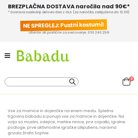
BREZPLAČNA DOSTAVA naročila nad 90€*
* Dostava naslednji delovni dan z GLS (za naročila, zaključena do 12.00)
NE SPREGLEJ: Pustni kostumi!
Izberite ali pokličite za svetovanje: 030 240 250!
izd
0
Iskanje
Cart
KATEGORIJE IZDELKOV
PROIZVAJALCI
Vse za mamice in dojenčke na enem mestu. Spletna
trgovina babadu.si ponuja vse za mamice in dojenčke. Na
voljo so muslini, odejice, mehke ninice, prvi copatki, igralne
podloge, prve aktivnostne igračke Lilliputiens, naravna
grizala žirafa Sophie.