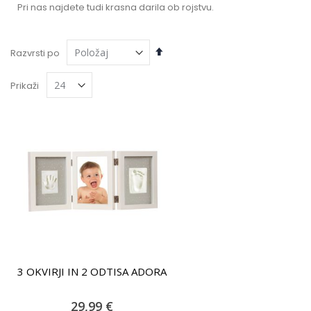
Pri nas najdete tudi krasna darila ob rojstvu.
Nastavi
Razvrsti po
padajočo
smer
Prikaži
3 OKVIRJI IN 2 ODTISA ADORA
29,99 €