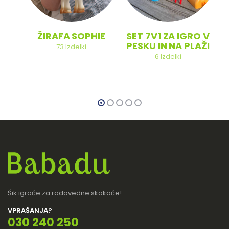
ŽIRAFA SOPHIE
SET 7V1 ZA IGRO V
PESKU IN NA PLAŽI
73
Izdelki
6
Izdelki
Šik igrače za radovedne skakače!
VPRAŠANJA?
030 240 250