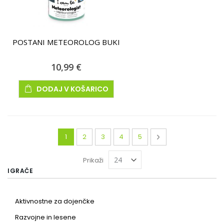
POSTANI METEOROLOG BUKI
10,99 €
DODAJ V KOŠARICO
Stran
Trenutno berete stran
Stran
Stran
Stran
Stran
Stran
Naslednja
1
2
3
4
5
Prikaži
IGRAČE
Aktivnostne za dojenčke
Razvojne in lesene