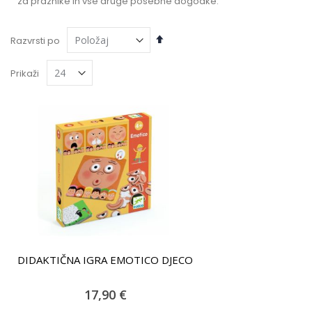
za praznike in vse druge posebne dogodke.
Nastavi
Razvrsti po
padajočo
smer
Prikaži
DIDAKTIČNA IGRA EMOTICO DJECO
17,90 €