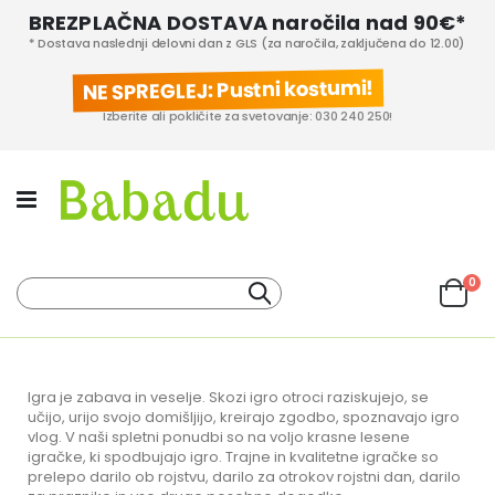
BREZPLAČNA DOSTAVA naročila nad 90€*
* Dostava naslednji delovni dan z GLS (za naročila, zaključena do 12.00)
NE SPREGLEJ: Pustni kostumi!
Izberite ali pokličite za svetovanje: 030 240 250!
izd
0
Iskanje
Cart
KATEGORIJE IZDELKOV
PROIZVAJALCI
Igra je zabava in veselje. Skozi igro otroci raziskujejo, se
učijo, urijo svojo domišljijo, kreirajo zgodbo, spoznavajo igro
vlog. V naši spletni ponudbi so na voljo krasne lesene
igračke, ki spodbujajo igro. Trajne in kvalitetne igračke so
prelepo darilo ob rojstvu, darilo za otrokov rojstni dan, darilo