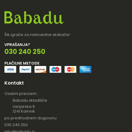
Šik igrače za radovedne skakače!
VPRAŠANJA?
030 240 250
PLAČILNE METODE
Kontakt
Osebni prevzem:
Babadu skladišče
Usnjarska 9
1241 Kamnik
po predhodnem dogovoru
030 240 250
info@babadu.si