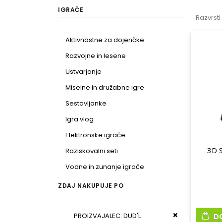
IGRAČE
Razvrsti
Aktivnostne za dojenčke
Razvojne in lesene
Ustvarjanje
Miselne in družabne igre
Sestavljanke
Igra vlog
Elektronske igrače
3D 
Raziskovalni seti
Vodne in zunanje igrače
ZDAJ NAKUPUJE PO
Odstrani ta iz
PROIZVAJALEC
DUD'L
D