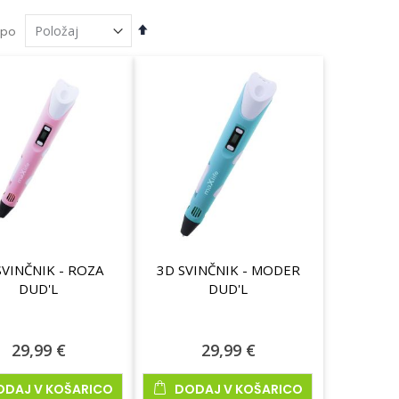
Nastavi
 po
padajočo
smer
SVINČNIK - ROZA
3D SVINČNIK - MODER
DUD'L
DUD'L
29,99 €
29,99 €
delek
ODAJ V KOŠARICO
DODAJ V KOŠARICO