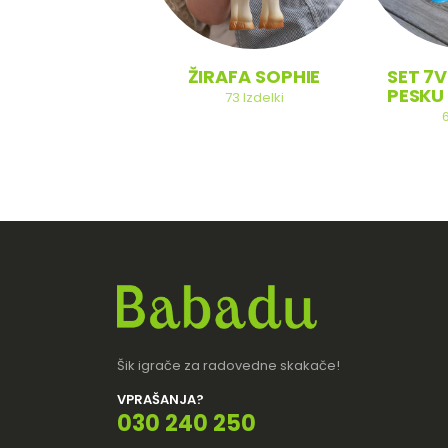
SOBA
ŽIRAFA SOPHIE
SET 7V
PESKU 
20
Izdelki
73
Izdelki
Šik igrače za radovedne skakače!
VPRAŠANJA?
030 240 250