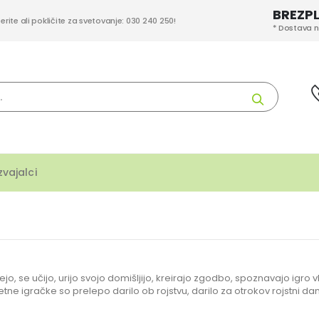
BREZP
berite ali pokličite za svetovanje: 030 240 250!
* Dostava n
Iskanje
zvajalci
jejo, se učijo, urijo svojo domišljijo, kreirajo zgodbo, spoznavajo igro 
itetne igračke so prelepo darilo ob rojstvu, darilo za otrokov rojstni d