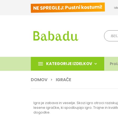
NE SPREGLEJ: Pustni kostumi!
Iz
Iskanje
KATEGORIJE IZDELKOV
Proi
DOMOV
IGRAČE
Igra je zabava in veselje. Skozi igro otroci razisku
lesene igračke, ki spodbujajo igro. Trajne in kval
dogodke.