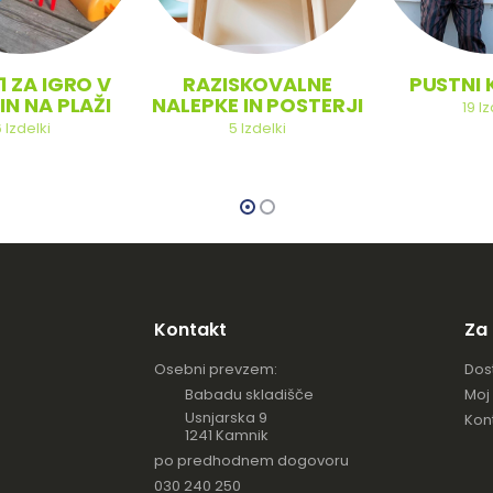
1 ZA IGRO V
RAZISKOVALNE
PUSTNI 
IN NA PLAŽI
NALEPKE IN POSTERJI
19
Iz
6
Izdelki
5
Izdelki
Kontakt
Za
Osebni prevzem:
Dos
Babadu skladišče
Moj
Usnjarska 9
Kon
1241 Kamnik
po predhodnem dogovoru
030 240 250