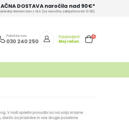
LAČNA DOSTAVA naročila nad 90€*
aslednji delovni dan z GLS (za naročila, zaključena do 12.00)
Pokličite nas
izd.
0
Pozdravljeni!
030 240 250
Moj račun
Cart
vlog. V naši spletni ponudbi so na voljo krasne
an, darilo za praznike in vse druge posebne