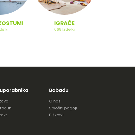
NA KOL
KOSTUMI
IGRAČE
121
Izdel
delki
669
Izdelki
 uporabnika
Babadu
tava
O nas
 račun
Splošni pogoji
takt
Piškotki