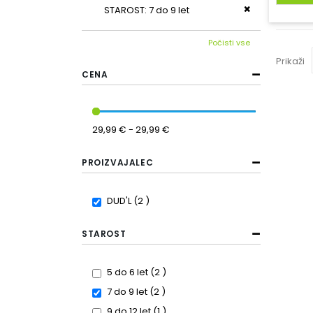
Odstrani ta iz
STAROST
7 do 9 let
Počisti vse
Prikaži
CENA
29,99 € - 29,99 €
PROIZVAJALEC
items
DUD'L
2
STAROST
items
5 do 6 let
2
items
7 do 9 let
2
item
9 do 12 let
1