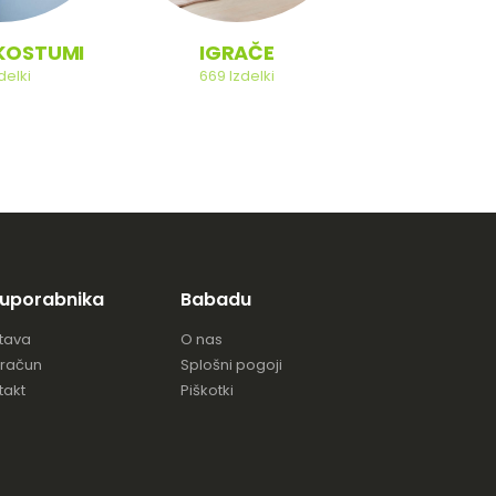
NA KOL
KOSTUMI
IGRAČE
121
Izdel
delki
669
Izdelki
 uporabnika
Babadu
tava
O nas
 račun
Splošni pogoji
takt
Piškotki