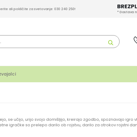
BREZP
berite ali pokličite za svetovanje: 030 240 250!
* Dostava n
Iskanje
zvajalci
jejo, se učijo, urijo svojo domišljijo, kreirajo zgodbo, spoznavajo igro 
itetne igračke so prelepo darilo ob rojstvu, darilo za otrokov rojstni d