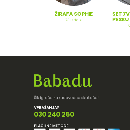
SOBA
ŽIRAFA SOPHIE
SET 7V
PESKU 
20
Izdelki
73
Izdelki
Šik igrače za radovedne skakače!
VPRAŠANJA?
030 240 250
PLAČILNE METODE