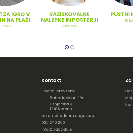
1 ZA IGRO V
RAZISKOVALNE
PUSTNI 
IN NA PLAŽI
NALEPKE IN POSTERJI
19
Iz
6
Izdelki
5
Izdelki
Kontakt
Za
Osebni prevzem:
Dos
Babadu skladišče
Moj
Usnjarska 9
Kon
1241 Kamnik
po predhodnem dogovoru
030 240 250
info@babadu.si