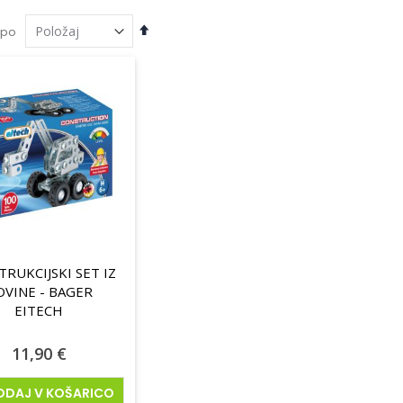
Nastavi
 po
padajočo
smer
RUKCIJSKI SET IZ
OVINE - BAGER
EITECH
11,90 €
delek
ODAJ V KOŠARICO