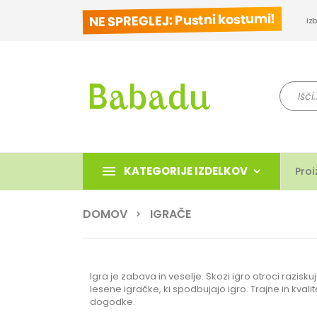
NE SPREGLEJ: Pustni kostumi!
Iz
Iskanje
KATEGORIJE IZDELKOV
Proi
DOMOV
IGRAČE
Igra je zabava in veselje. Skozi igro otroci razisku
lesene igračke, ki spodbujajo igro. Trajne in kval
dogodke.