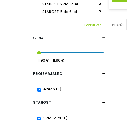
Odstrani ta iz
STAROST
9 do 12 let
Odstrani ta iz
STAROST
5 do 6 let
Prikaži
Počisti vse
CENA
11,90 € - 11,90 €
PROIZVAJALEC
item
eitech
1
STAROST
item
9 do 12 let
1