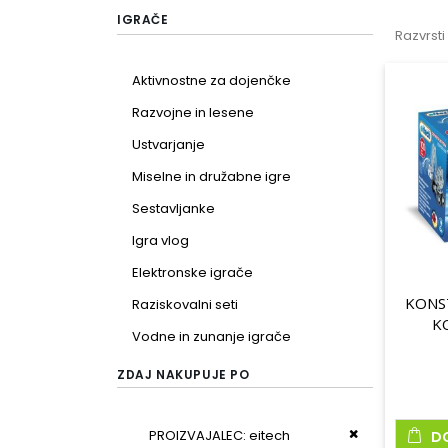
IGRAČE
Razvrsti
Aktivnostne za dojenčke
Razvojne in lesene
Ustvarjanje
Miselne in družabne igre
Sestavljanke
Igra vlog
Elektronske igrače
KONST
Raziskovalni seti
K
Vodne in zunanje igrače
ZDAJ NAKUPUJE PO
Odstrani ta iz
PROIZVAJALEC
eitech
D