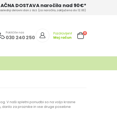
LAČNA DOSTAVA naročila nad 90€*
aslednji delovni dan z GLS (za naročila, zaključena do 12.00)
Pokličite nas
izd.
0
Pozdravljeni!
030 240 250
Moj račun
Cart
vlog. V naši spletni ponudbi so na voljo krasne
an, darilo za praznike in vse druge posebne