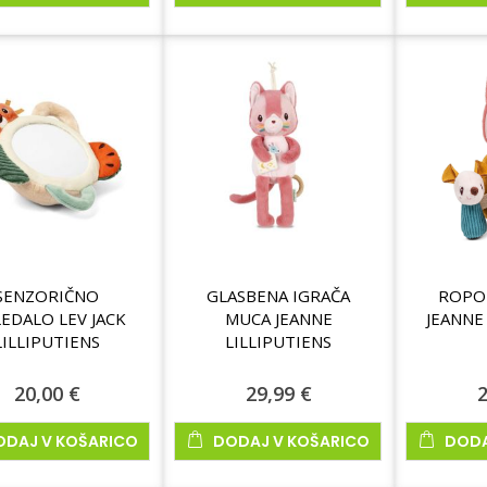
delek
delek
SENZORIČNO
GLASBENA IGRAČA
ROPO
EDALO LEV JACK
MUCA JEANNE
JEANNE
LILLIPUTIENS
LILLIPUTIENS
20,00 €
29,99 €
2
ODAJ V KOŠARICO
DODAJ V KOŠARICO
DODA