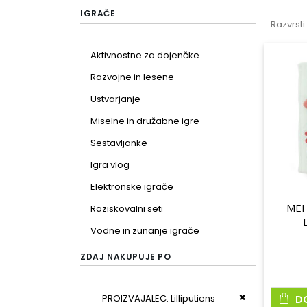
IGRAČE
Razvrsti
Aktivnostne za dojenčke
Razvojne in lesene
Ustvarjanje
Miselne in družabne igre
Sestavljanke
Igra vlog
Elektronske igrače
MEH
Raziskovalni seti
Vodne in zunanje igrače
ZDAJ NAKUPUJE PO
Odstrani ta iz
PROIZVAJALEC
Lilliputiens
D