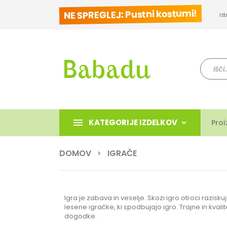
NE SPREGLEJ: Pustni kostumi!
Iz
Iskanje
KATEGORIJE IZDELKOV
Proi
DOMOV
IGRAČE
Igra je zabava in veselje. Skozi igro otroci razisku
lesene igračke, ki spodbujajo igro. Trajne in kval
dogodke.