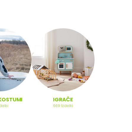
NA KOL
KOSTUMI
IGRAČE
121
Izdel
delki
669
Izdelki