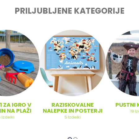
PRILJUBLJENE KATEGORIJE
1 ZA IGRO V
RAZISKOVALNE
PUSTNI 
IN NA PLAŽI
NALEPKE IN POSTERJI
19
Iz
6
Izdelki
5
Izdelki