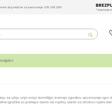
BREZP
berite ali pokličite za svetovanje: 030 240 250!
* Dostava n
Iskanje
zvajalci
jejo, se učijo, urijo svojo domišljijo, kreirajo zgodbo, spoznavajo igro 
itetne igračke so prelepo darilo ob rojstvu, darilo za otrokov rojstni d