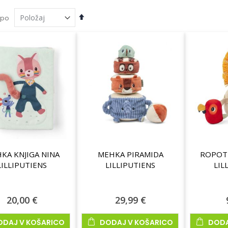
Nastavi
 po
padajočo
smer
KA KNJIGA NINA
MEHKA PIRAMIDA
ROPOTU
LILLIPUTIENS
LILLIPUTIENS
LIL
20,00 €
29,99 €
delek
ODAJ V KOŠARICO
DODAJ V KOŠARICO
DODA