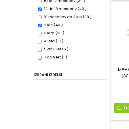
items
6 do 12 mesecev
30
items
12 do 18 mesecev
40
items
18 mesecev do 2 leti
38
items
2 leti
40
items
3 leta
30
items
4 leta
10
items
5 do 6 let
6
item
7 do 9 let
1
MEHK
IZBRANI IZDELKI
JAC
D