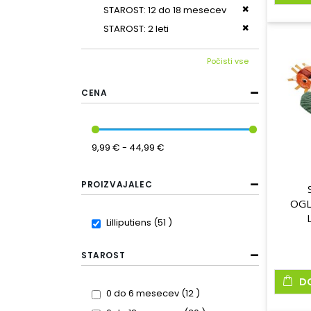
Odstrani ta iz
STAROST
12 do 18 mesecev
Odstrani ta iz
STAROST
2 leti
Počisti vse
CENA
9,99 € - 44,99 €
PROIZVAJALEC
OGL
items
Lilliputiens
51
STAROST
D
items
0 do 6 mesecev
12