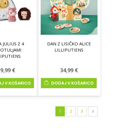
 JULIUS Z 4
DAN Z LISIČKO ALICE
OTULJAMI
LILLIPUTIENS
LIPUTIENS
9,99 €
34,99 €
J V KOŠARICO
DODAJ V KOŠARICO
Stran
Trenutno berete stran
Stran
Stran
Stran
Naslednja
1
2
3