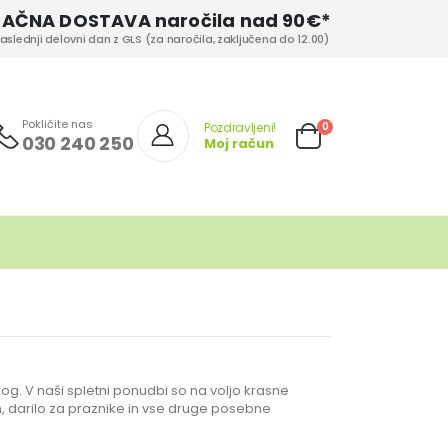
LAČNA DOSTAVA naročila nad 90€*
aslednji delovni dan z GLS (za naročila, zaključena do 12.00)
Pokličite nas
izd.
0
Pozdravljeni!
030 240 250
Moj račun
Cart
vlog. V naši spletni ponudbi so na voljo krasne
an, darilo za praznike in vse druge posebne