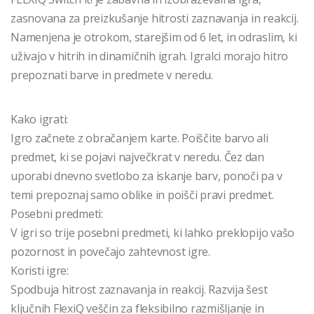
zasnovana za preizkušanje hitrosti zaznavanja in reakcij.
Namenjena je otrokom, starejšim od 6 let, in odraslim, ki
uživajo v hitrih in dinamičnih igrah. Igralci morajo hitro
prepoznati barve in predmete v neredu.
Kako igrati:
Igro začnete z obračanjem karte. Poiščite barvo ali
predmet, ki se pojavi največkrat v neredu. Čez dan
uporabi dnevno svetlobo za iskanje barv, ponoči pa v
temi prepoznaj samo oblike in poišči pravi predmet.
Posebni predmeti:
V igri so trije posebni predmeti, ki lahko preklopijo vašo
pozornost in povečajo zahtevnost igre.
Koristi igre:
Spodbuja hitrost zaznavanja in reakcij. Razvija šest
ključnih FlexiQ veščin za fleksibilno razmišljanje in