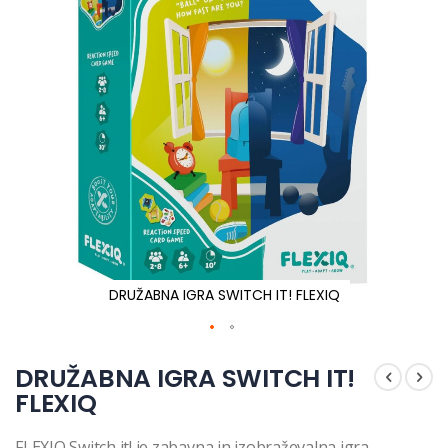
DRUŽABNA IGRA SWITCH IT! FLEXIQ
Preskoči
na
DRUŽABNA IGRA SWITCH IT!
začetek
FLEXIQ
galerije
slik
FLEXIQ Switch it! je zabavna in izobraževalna igra,