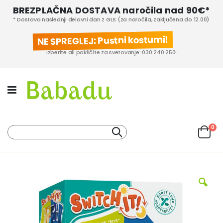
BREZPLAČNA DOSTAVA naročila nad 90€*
* Dostava naslednji delovni dan z GLS (za naročila, zaključena do 12.00)
NE SPREGLEJ: Pustni kostumi!
Izberite ali pokličite za svetovanje: 030 240 250!
izd
0
Iskanje
Cart
KATEGORIJE IZDELKOV
PROIZVAJALCI
Preskoči
na
konec
galerije
slik