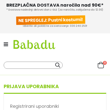
BREZPLAČNA DOSTAVA naročila nad 90€*
* Dostava naslednji delovni dan z GLS (za naročila, zaključena do 12.00)
NE SPREGLEJ: Pustni kostumi!
Izberite ali pokličite za svetovanje: 030 240 250!
izd
0
Iskanje
Cart
KATEGORIJE IZDELKOV
PROIZVAJALCI
PRIJAVA UPORABNIKA
Registrirani uporabniki