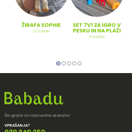
ŽIRAFA SOPHIE
SET 7V1 ZA IGRO V
PESKU IN NA PLAŽI
73
Izdelki
6
Izdelki
Šik igrače za radovedne skakače!
VPRAŠANJA?